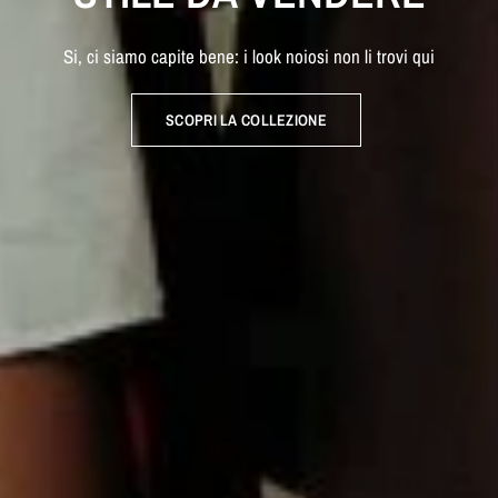
Si,
ci
siamo
capite
bene:
i
look
noiosi
non
li
trovi
qui
SCOPRI LA COLLEZIONE