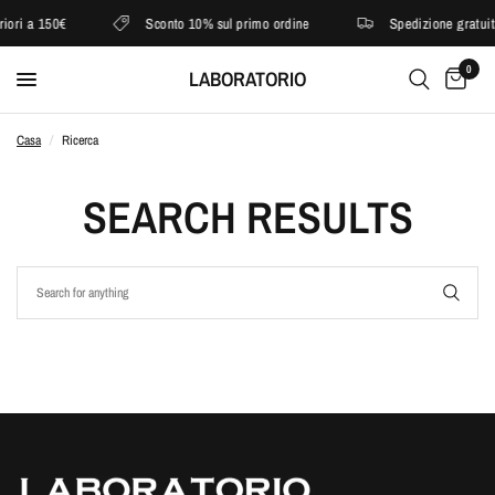
iori a 150€
Sconto 10% sul primo ordine
Spedizione gratuita
0
LABORATORIO
Casa
/
Ricerca
SEARCH RESULTS