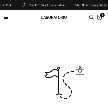
ri a 150€
Sconto 10% sul primo ordine
Spedizione gratuita p
0
LABORATORIO