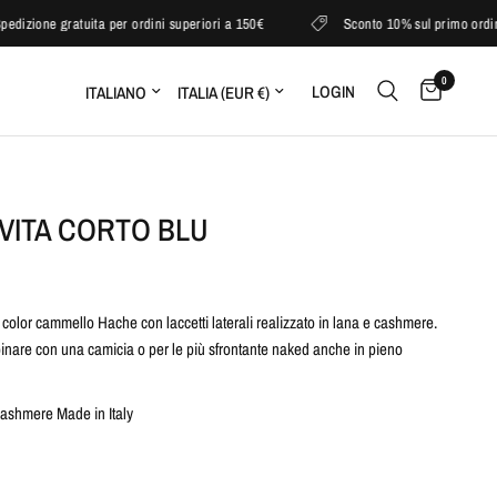
one gratuita per ordini superiori a 150€
Sconto 10% sul primo ordine
0
LOGIN
VITA CORTO BLU
 color cammello Hache con laccetti laterali realizzato in lana e cashmere.
binare con una camicia o per le più sfrontante naked anche in pieno
ashmere Made in Italy