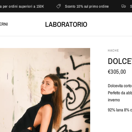
rdini superiori a 150€
Sconto 10% sul primo ordine
Spedizi
LABORATORIO
ERNI
HACHE
DOLCE
€305,00
Dolcevita corto
Perfetto da ab
inverno
92% lana 8% c