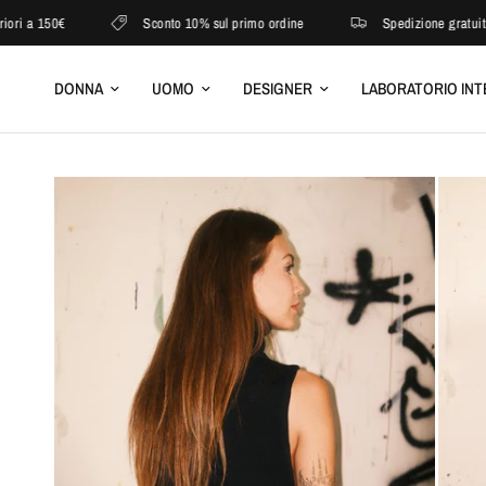
 150€
Sconto 10% sul primo ordine
Spedizione gratuita per o
DONNA
UOMO
DESIGNER
LABORATORIO INT